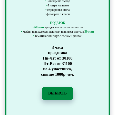
•
3 пиццы на выбор
•
4 литра напитков
•
сервировка стола
•
фотограф в квесте
___________
ПОДАРОК
•
60 мин
аренды комнаты после квеста
•
мафия
или
кажется, нащупал
или
игры мастера
30 мин
•
тематический торт с свечами фонтан
3 часа
праздника
Пн-Чт: от 30100
Пт-Вс: от 31100
на 4 участника,
свыше 1000р чел.
ВЫБРАТЬ