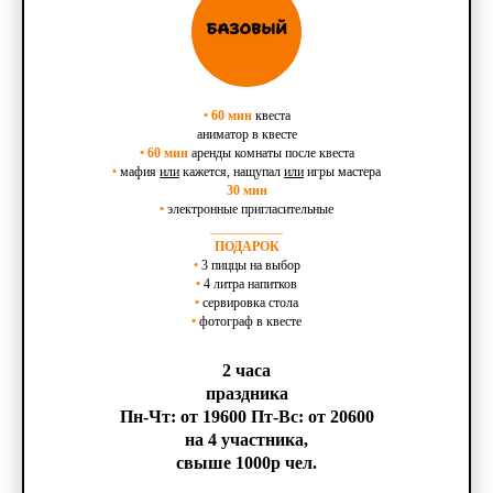
•
60 мин
квеста
аниматор в квесте
•
60 мин
аренды комнаты после квеста
•
мафия
или
кажется, нащупал
или
игры мастера
30 мин
•
электронные пригласительные
___________
ПОДАРОК
•
3 пиццы на выбор
•
4 литра напитков
•
сервировка стола
•
фотограф в квесте
2 часа
праздника
Пн-Чт: от 19600 Пт-Вс: от 20600
на 4 участника,
свыше 1000р чел.