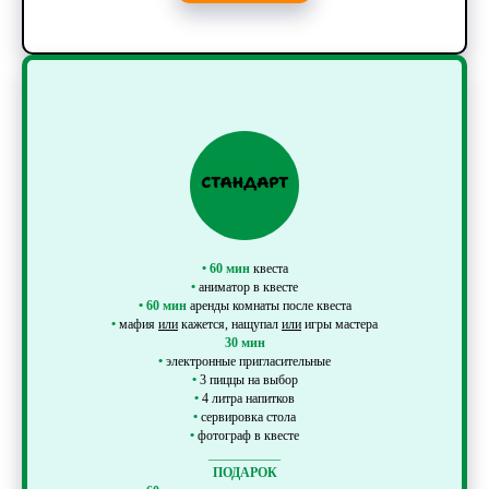
•
60 мин
квеста
•
аниматор в квесте
•
60 мин
аренды комнаты после квеста
•
мафия
или
кажется, нащупал
или
игры мастера
30 мин
•
электронные пригласительные
•
3 пиццы на выбор
•
4 литра напитков
•
сервировка стола
•
фотограф в квесте
___________
ПОДАРОК