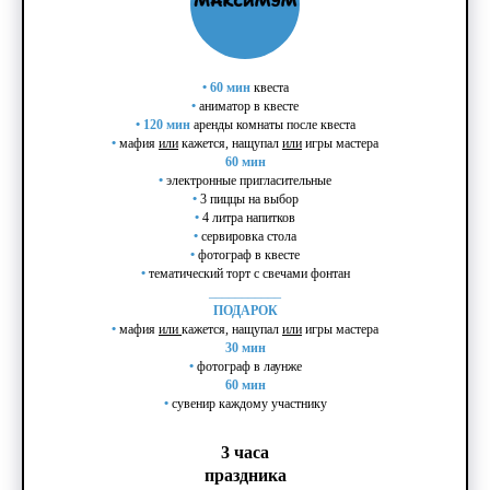
•
60 мин
квеста
•
аниматор в квесте
•
120 мин
аренды комнаты после квеста
•
мафия
или
кажется, нащупал
или
игры мастера
60 мин
•
электронные пригласительные
•
3 пиццы на выбор
•
4 литра напитков
•
сервировка стола
•
фотограф в квесте
•
тематический торт с свечами фонтан
___________
ПОДАРОК
•
мафия
или
кажется, нащупал
или
игры мастера
30 мин
•
фотограф в лаунже
60 мин
•
сувенир каждому участнику
3 часа
праздника