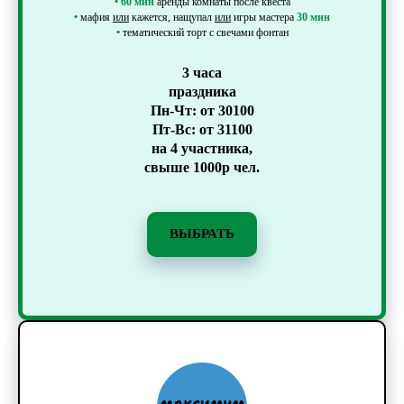
•
60 мин
аренды комнаты после квеста
•
мафия
или
кажется, нащупал
или
игры мастера
30 мин
•
тематический торт с свечами фонтан
3 часа
праздника
Пн-Чт: от 30100
Пт-Вс: от 31100
на 4 участника,
свыше 1000р чел.
ВЫБРАТЬ