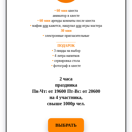
•
60 мин
квеста
аниматор в квесте
•
60 мин
аренды комнаты после квеста
•
мафия
или
кажется, нащупал
или
игры мастера
30 мин
•
электронные пригласительные
___________
ПОДАРОК
•
3 пиццы на выбор
•
4 литра напитков
•
сервировка стола
•
фотограф в квесте
2 часа
праздника
Пн-Чт: от 19600 Пт-Вс: от 20600
на 4 участника,
свыше 1000р чел.
ВЫБРАТЬ