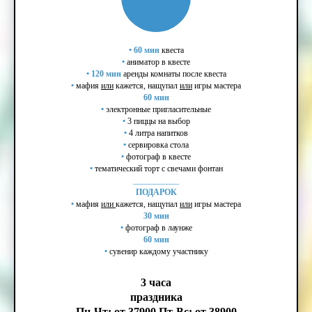
•
60 мин
квеста
•
аниматор в квесте
•
120 мин
аренды комнаты после квеста
•
мафия
или
кажется, нащупал
или
игры мастера
60 мин
•
электронные пригласительные
•
3 пиццы на выбор
•
4 литра напитков
•
сервировка стола
•
фотограф в квесте
•
тематический торт с свечами фонтан
___________
ПОДАРОК
•
мафия
или
кажется, нащупал
или
игры мастера
30 мин
•
фотограф в лаунже
60 мин
•
сувенир каждому участнику
3 часа
праздника
Пн-Чт: от 37900 Пт-Вс: от 38900