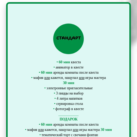
•
60 мин
квеста
•
аниматор в квесте
•
60 мин
аренды комнаты после квеста
•
мафия
или
кажется, нащупал
или
игры мастера
30 мин
•
электронные пригласительные
•
3 пиццы на выбор
•
4 литра напитков
•
сервировка стола
•
фотограф в квесте
___________
ПОДАРОК
•
60 мин
аренды комнаты после квеста
•
мафия
или
кажется, нащупал
или
игры мастера
30 мин
•
тематический торт с свечами фонтан