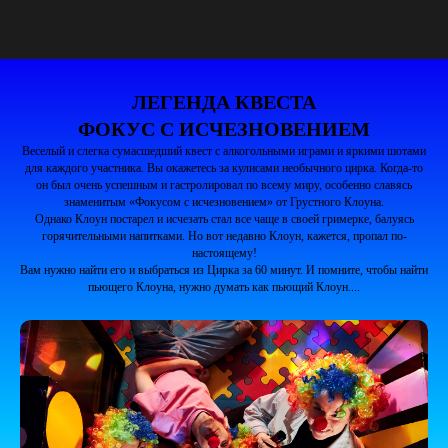
ЛЕГЕНДА КВЕСТА
ФОКУС С ИСЧЕЗНОВЕНИЕМ
Веселый и слегка сумасшедший квест с алкогольными играми и яркими шотами
для каждого участника. Вы окажетесь за кулисами необычного цирка. Когда-то
он был очень успешным и гастролировал по всему миру, особенно славясь
знаменитым «Фокусом с исчезновением» от Грустного Клоуна.
Однако Клоун постарел и исчезать стал все чаще в своей гримерке, балуясь
горячительными напитками. Но вот недавно Клоун, кажется, пропал по-
настоящему!
Вам нужно найти его и выбраться из Цирка за 60 минут. И помните, чтобы найти
пьющего Клоуна, нужно думать как пьющий Клоун....