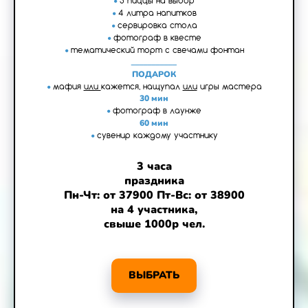
•
3 пиццы на выбор
•
4 литра напитков
•
сервировка стола
•
фотограф в квесте
•
тематический торт с свечами фонтан
___________
ПОДАРОК
•
мафия
или
кажется, нащупал
или
игры мастера
30 мин
•
фотограф в лаунже
60 мин
•
сувенир каждому участнику
3 часа
праздника
Пн-Чт: от 37900 Пт-Вс: от 38900
на 4 участника,
свыше 1000р чел.
ВЫБРАТЬ