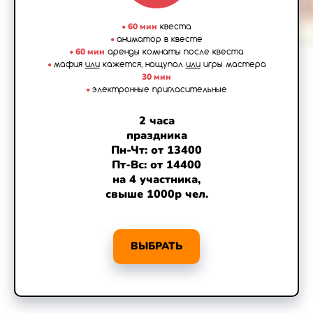
•
60 мин
квеста
•
аниматор в квесте
•
60 мин
аренды комнаты после квеста
•
мафия
или
кажется, нащупал
или
игры мастера
30 мин
•
электронные пригласительные
2 часа
праздника
Пн-Чт: от 13400
Пт-Вс: от 14400
на 4 участника,
свыше 1000р чел.
ВЫБРАТЬ