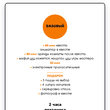
•
60 мин
квеста
аниматор в квесте
•
60 мин
аренды комнаты после квеста
•
мафия
или
кажется, нащупал
или
игры мастера
30 мин
•
электронные пригласительные
___________
ПОДАРОК
•
3 пиццы на выбор
•
4 литра напитков
•
сервировка стола
•
фотограф в квесте
2 часа
праздника