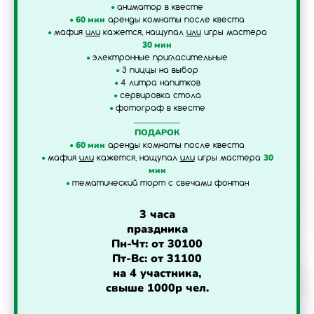
•
аниматор в квесте
•
60 мин
аренды комнаты после квеста
•
мафия
или
кажется, нащупал
или
игры мастера
30 мин
•
электронные пригласительные
•
3 пиццы на выбор
•
4 литра напитков
•
сервировка стола
•
фотограф в квесте
___________
ПОДАРОК
•
60 мин
аренды комнаты после квеста
•
30
мафия
или
кажется, нащупал
или
игры мастера
мин
•
тематический торт с свечами фонтан
3 часа
праздника
Пн-Чт: от 30100
Пт-Вс: от 31100
на 4 участника,
свыше 1000р чел.