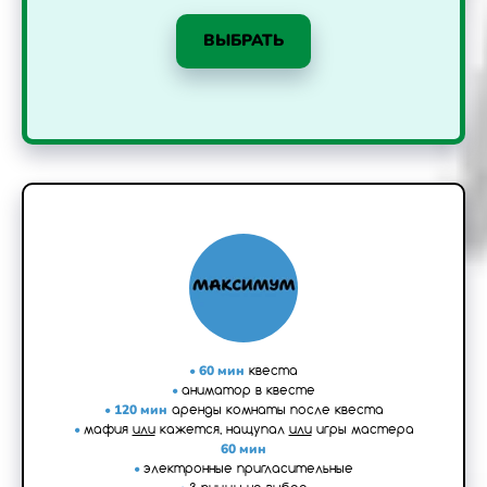
ВЫБРАТЬ
•
60 мин
квеста
•
аниматор в квесте
•
120 мин
аренды комнаты после квеста
•
мафия
или
кажется, нащупал
или
игры мастера
60 мин
•
электронные пригласительные