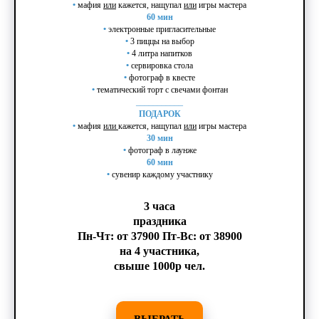
•
мафия
или
кажется, нащупал
или
игры мастера
60 мин
•
электронные пригласительные
•
3 пиццы на выбор
•
4 литра напитков
•
сервировка стола
•
фотограф в квесте
•
тематический торт с свечами фонтан
___________
ПОДАРОК
•
мафия
или
кажется, нащупал
или
игры мастера
30 мин
•
фотограф в лаунже
60 мин
•
сувенир каждому участнику
3 часа
праздника
Пн-Чт: от 37900 Пт-Вс: от 38900
на 4 участника,
свыше 1000р чел.
ВЫБРАТЬ