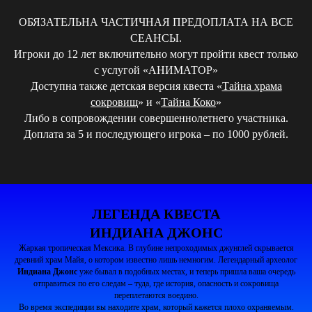
ОБЯЗАТЕЛЬНА ЧАСТИЧНАЯ ПРЕДОПЛАТА НА ВСЕ
СЕАНСЫ.
Игроки до 12 лет включительно могут пройти квест только
с услугой «АНИМАТОР»
Доступна также детская версия квеста «
Тайна храма
сокровищ
» и «
Тайна Коко
»
Либо в сопровождении совершеннолетнего участника.
Доплата за 5 и последующего игрока – по 1000 рублей.
ЛЕГЕНДА КВЕСТА
ИНДИАНА ДЖОНС
Жаркая тропическая Мексика. В глубине непроходимых джунглей скрывается
древний храм Майя, о котором известно лишь немногим. Легендарный археолог
Индиана Джонс
уже бывал в подобных местах, и теперь пришла ваша очередь
отправиться по его следам – туда, где история, опасность и сокровища
переплетаются воедино.
Во время экспедиции вы находите храм, который кажется плохо охраняемым.