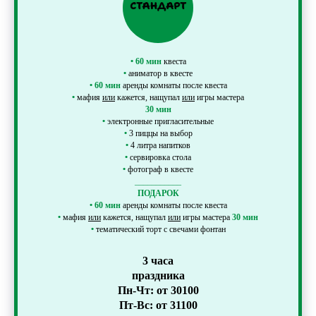
•
60 мин
квеста
•
аниматор в квесте
•
60 мин
аренды комнаты после квеста
•
мафия
или
кажется, нащупал
или
игры мастера
30 мин
•
электронные пригласительные
•
3 пиццы на выбор
•
4 литра напитков
•
сервировка стола
•
фотограф в квесте
___________
ПОДАРОК
•
60 мин
аренды комнаты после квеста
•
мафия
или
кажется, нащупал
или
игры мастера
30 мин
•
тематический торт с свечами фонтан
3 часа
праздника
Пн-Чт: от 30100
Пт-Вс: от 31100