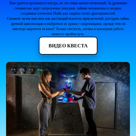
Вам удаётся проникнуть внутрь, но это лишь начало испытаний. За древними
стенами вас ждут хитроумные ловушки, тайные механизмы и загадки,
созданные племенем Майя для защиты своих драгоценностей.
Сможете ли вы мыслить как настоящий искатель приключений, разгадать тайны
древней цивилизации и выбраться из храма с сокровищами, прежде чем он
навсегда закроется за вами? Только смелость, логика и командная работа
помогут пройти путь.
ВИДЕО КВЕСТА