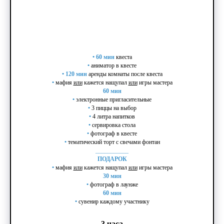
•
60 мин
квеста
•
аниматор в квесте
•
120 мин
аренды комнаты после квеста
•
мафия
или
кажется нащупал
или
игры мастера
60 мин
•
электронные пригласительные
•
3 пиццы на выбор
•
4 литра напитков
•
сервировка стола
•
фотограф в квесте
•
тематический торт с свечами фонтан
___________
ПОДАРОК
•
мафия
или
кажется нащупал
или
игры мастера
30 мин
•
фотограф в лаунже
60 мин
•
сувенир каждому участнику
3 часа