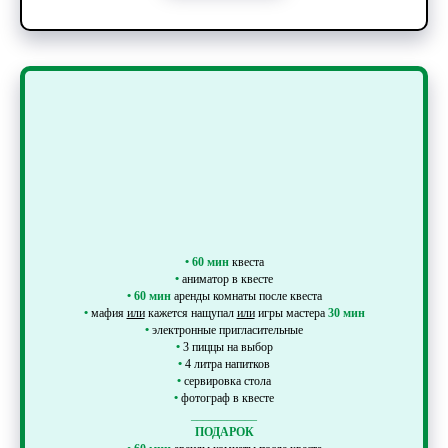
•
60 мин
квеста
•
аниматор в квесте
•
60 мин
аренды комнаты после квеста
•
мафия
или
кажется нащупал
или
игры мастера
30 мин
•
электронные пригласительные
•
3 пиццы на выбор
•
4 литра напитков
•
сервировка стола
•
фотограф в квесте
___________
ПОДАРОК