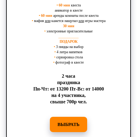
•
60 мин
квеста
аниматор в квесте
•
60 мин
аренды комнаты после квеста
•
мафия
или
кажется нащупал
или
игры мастера
30 мин
•
электронные пригласительные
___________
ПОДАРОК
•
3 пиццы на выбор
•
4 литра напитков
•
сервировка стола
•
фотограф в квесте
2 часа
праздника
Пн-Чт: от 13200 Пт-Вс: от 14000
на 4 участника,
свыше 700р чел.
ВЫБРАТЬ