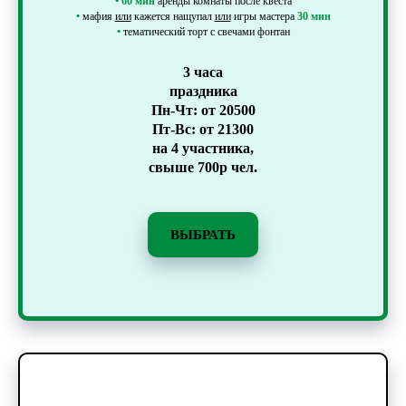
•
60 мин
аренды комнаты после квеста
•
мафия
или
кажется нащупал
или
игры мастера
30 мин
•
тематический торт с свечами фонтан
3 часа
праздника
Пн-Чт: от 20500
Пт-Вс: от 21300
на 4 участника,
свыше 700р чел.
ВЫБРАТЬ