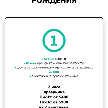
РОЖДЕНИЯ
•
60 мин
квеста
•
60 мин
аренды комнаты после квеста
•
шоу игра
или
кажется нащупал
или
игры мастера
30 мин
•
электронные пригласительные
2 часа
праздника
Пн-Чт: от 5400
Пт-Вс: от 5900
на 2 участника,