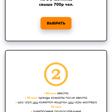
свыше 700р чел.
ВЫБРАТЬ
•
60 мин
квеста
•
60 мин
аренды комнаты после квеста
•
шоу игра
или
кажется нащупал
или
игры мастера
30 мин
•
электронные пригласительные