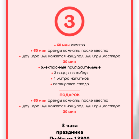
•
60 мин
квеста
•
60 мин
аренды комнаты после квеста
•
шоу игра
или
кажется нащупал
или
игры мастера
30 мин
•
электронные пригласительные
•
3 пиццы на выбор
•
4 литра напитков
•
сервировка стола
___________
ПОДАРОК
•
60 мин
аренды комнаты после квеста
•
шоу игра
или
кажется нащупал
или
игры мастера
30 мин
3 часа
праздника
Пн-Чт: от 13800