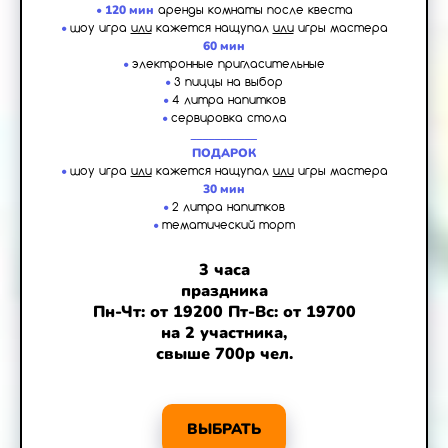
•
120 мин
аренды комнаты после квеста
•
шоу игра
или
кажется нащупал
или
игры мастера
60 мин
•
электронные пригласительные
•
3 пиццы на выбор
•
4 литра напитков
•
сервировка стола
___________
ПОДАРОК
•
шоу игра
или
кажется нащупал
или
игры мастера
30 мин
•
2 литра напитков
•
тематический торт
3 часа
праздника
Пн-Чт: от 19200 Пт-Вс: от 19700
на 2 участника,
свыше 700р чел.
ВЫБРАТЬ