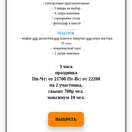
•
электронные пригласительные
•
3 пиццы на выбор
•
4 литра напитков
•
сервировка стола
•
фотограф в квесте
___________
ПОДАРОК
•
мафия
или
дискотека
или
кажется нащупал
или
игры мастера
30 мин
•
тематический торт
•
2
литра напитков
3 часа
праздника
Пн-Чт: от 21700 Пт-Вс: от 22200
на 2 участника,
свыше 700р чел.
максимум 10 чел.
ВЫБРАТЬ