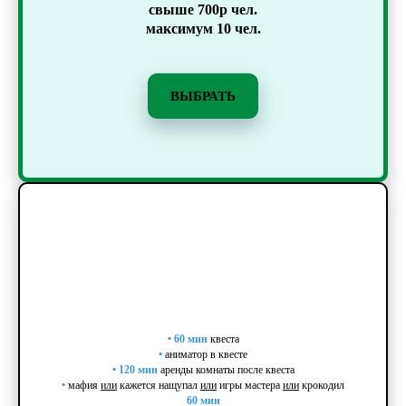
свыше 700р чел.
максимум 10 чел.
ВЫБРАТЬ
•
60 мин
квеста
•
аниматор в квесте
•
120 мин
аренды комнаты после квеста
•
мафия
или
кажется нащупал
или
игры мастера
или
крокодил
60 мин