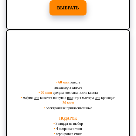
ВЫБРАТЬ
•
60 мин
квеста
аниматор в квесте
•
60 мин
аренды комнаты после квеста
•
мафия
или
кажется нащупал
или
игры мастера
или
крокодил
30 мин
•
электронные пригласительные
___________
ПОДАРОК
•
3 пиццы на выбор
•
4 литра напитков
•
сервировка стола