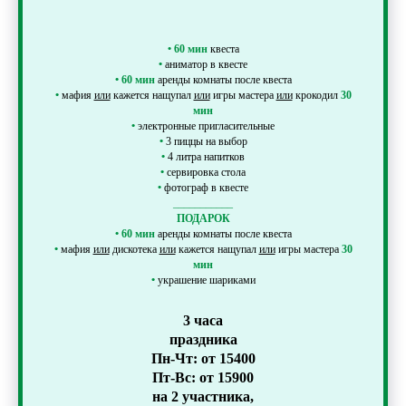
•
60 мин
квеста
•
аниматор в квесте
•
60 мин
аренды комнаты после квеста
•
мафия
или
кажется нащупал
или
игры мастера
или
крокодил
30
мин
•
электронные пригласительные
•
3 пиццы на выбор
•
4 литра напитков
•
сервировка стола
•
фотограф в квесте
___________
ПОДАРОК
•
60 мин
аренды комнаты после квеста
•
мафия
или
дискотека
или
кажется нащупал
или
игры мастера
30
мин
•
украшение шариками
3 часа
праздника
Пн-Чт: от 15400
Пт-Вс: от 15900
на 2 участника,