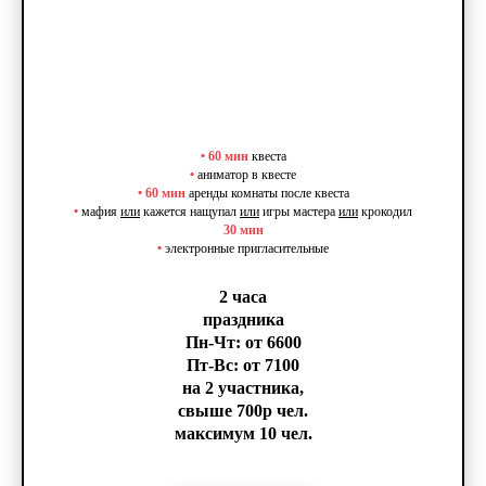
•
60 мин
квеста
•
аниматор в квесте
•
60 мин
аренды комнаты после квеста
•
мафия
или
кажется нащупал
или
игры мастера
или
крокодил
30 мин
•
электронные пригласительные
2 часа
праздника
Пн-Чт: от 6600
Пт-Вс: от 7100
на 2 участника,
свыше 700р чел.
максимум 10 чел.