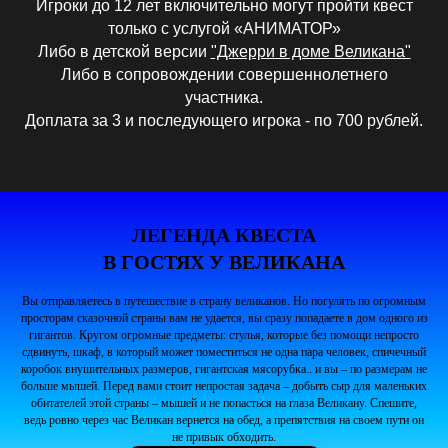
Игроки до 12 лет включительно могут пройти квест
только с услугой «АНИМАТОР»
Либо в детской версии
"Джерри в доме Великана"
Либо в сопровождении совершеннолетнего
участника.
Доплата за 3 и последующего игрока - по 700 рублей.
ЛЕГЕНДА КВЕСТА
В ГОСТЯХ У ВЕЛИКАНА
Вы отправляетесь в путешествие в страну великанов. Но погулять по огромным
просторам сказочной страны вам не удается, вы сразу попадаете в дом одного из
гигантов. Кругом огромные предметы: стулья, которые без помощи непросто
сдвинуть, шкаф, в который может поместиться не одна пара человек, спичечный
коробок внушительных размеров, гигантская мясорубка.. и вы – по размерам не
больше мышей. Перед вами стоит непростая задача – добыть сыр для маленьких
обитателей этой страны – мышей и не попасться на глаза Великану. Спешите,
ведь ровно через час Великан вернется на обед, а препятствия на своем пути он
не привык обходить.