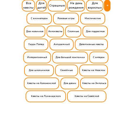
Все
Для
На день
Для
Страшные
➔
квесты
детей
рождения
взрослых
С аниматором
Ролевые игры
Мистические
Для новичков
Алкоквесты
Сложные
Для подростков
Гарри Поттер
Антуражный
Детективные квесты
Интерактивный
Для большой компании
С актером
Для школьников
Семейные
Квесты на Невском
Квесты на Коломенской
Для двоих
Квесты на Энгельса
Квесты на Луначарского
Квесты на Советской