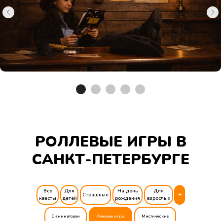
Алкоквесты
РОЛЛЕВЫЕ ИГРЫ В
САНКТ-ПЕТЕРБУРГЕ
Все
Для
На день
Для
Страшные
➔
квесты
детей
рождения
взрослых
С аниматором
Ролевые игры
Мистические