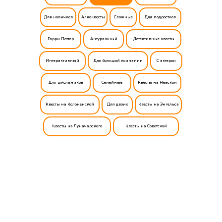
Для новичков
Алкоквесты
Сложные
Для подростков
Гарри Поттер
Антуражный
Детективные квесты
Интерактивный
Для большой компании
С актером
Для школьников
Семейные
Квесты на Невском
Квесты на Коломенской
Для двоих
Квесты на Энгельса
Квесты на Луначарского
Квесты на Советской